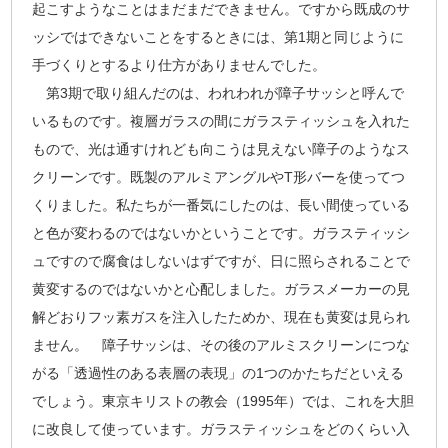
起こすようなことはまだまだできません。ですから既成のサ
ッシではできないことをするときには、第1期と同じように
手づくりとするより仕方がありませんでした。
第3期で取り組んだのは、われわれが障子サッシと呼んで
いるものです。複層ガラスの間にガラスティッシュを入れた
もので、光は通すけれども向こうは見えない障子のようなス
クリーンです。既製のアルミアングルやT形バーを使ってつ
くりました。私たちが一番気にしたのは、長い間使っている
と色が変わるのではないかということです。ガラスティッシ
ュですので腐食はしないはずですが、日に照らされることで
黄変するのではないかと心配しました。ガラスメーカーの見
解どおりフッ素ガスを注入したためか、現在も黄変は見られ
ません。 障子サッシは、その後のアルミスクリーンにつな
がる「透過性のある表層の表現」の1つのかたちだといえる
でしょう。東京キリストの教会（1995年）では、これを大胆
に改良して使っています。ガラスティッシュをどのくらい入