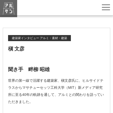
togg
navi
建築家インタビュー
アルミ・素材・建築
槇 文彦
聞き手 畔柳 昭雄
世界の第一線で活躍する建築家、槇文彦氏に、ヒルサイドテ
ラスからマサチューセッツ工科大学（MIT）新メディア研究
所に至る40年の軌跡を通して、アルミとの関わりを語ってい
ただきました。