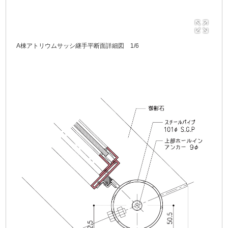
A棟アトリウムサッシ継手平断面詳細図 1/6