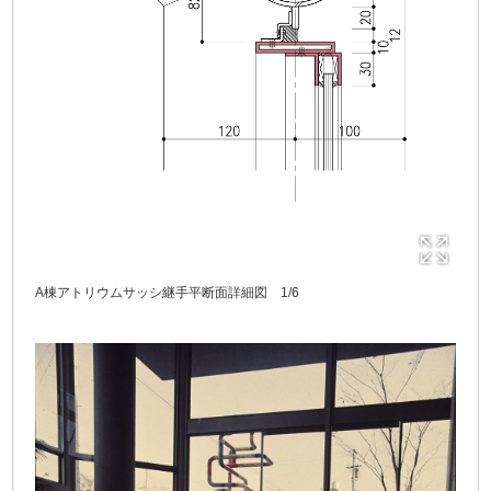
A棟アトリウムサッシ継手平断面詳細図 1/6