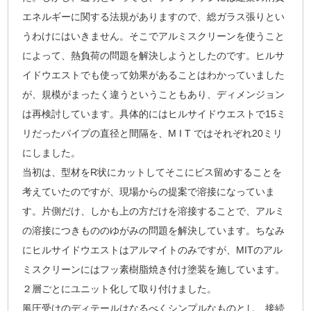
エネルギーに関する法規がありますので、総ガラス張りとい
うわけにはいきません。そこでアルミスクリーンを使うこと
によって、熱負荷の問題を解決しようとしたのです。ヒルサ
イドウエストでも使って効果があることはわかっていました
が、規模がまったく違うということもあり、ディメンジョン
は再検討しています。具体的にはヒルサイドウエストで15ミ
リだったパイプの直径と間隔を、M I T ではそれぞれ20ミリ
にしました。
当初は、型材をR状にカットしてそこにビス留めすることを
考えていたのですが、現場からの提案で溶接になっていま
す。片側だけ、しかも上の方だけを溶接することで、アルミ
の溶接につきもののゆがみの問題を解決しています。ちなみ
にヒルサイドウエストはアルマイトのみですが、MITのアル
ミスクリーンにはフッ素樹脂焼き付け塗装を施しています。
２層ごとにユニット化して取り付けました。
風圧受けのディテールはなるべくシンプルなものとし、接続