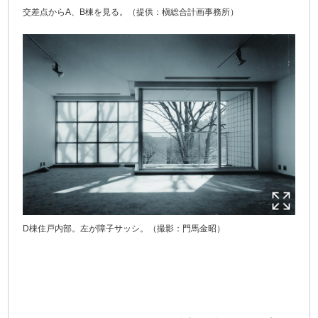
交差点からA、B棟を見る。（提供：槇総合計画事務所）
D棟住戸内部。左が障子サッシ。（撮影：門馬金昭）