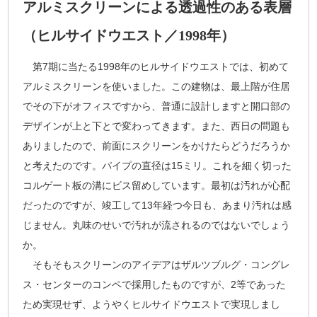
アルミスクリーンによる透過性のある表層
（ヒルサイドウエスト／1998年）
第7期に当たる1998年のヒルサイドウエストでは、初めて
アルミスクリーンを使いました。この建物は、最上階が住居
でその下がオフィスですから、普通に設計しますと開口部の
デザインが上と下とで変わってきます。また、西日の問題も
ありましたので、前面にスクリーンをかけたらどうだろうか
と考えたのです。パイプの直径は15ミリ。これを細く切った
コルゲート板の溝にビス留めしています。最初は汚れが心配
だったのですが、竣工して13年経つ今日も、あまり汚れは感
じません。丸味のせいで汚れが流されるのではないでしょう
か。
そもそもスクリーンのアイデアはザルツブルグ・コングレ
ス・センターのコンペで採用したものですが、2等であった
ため実現せず、ようやくヒルサイドウエストで実現しまし