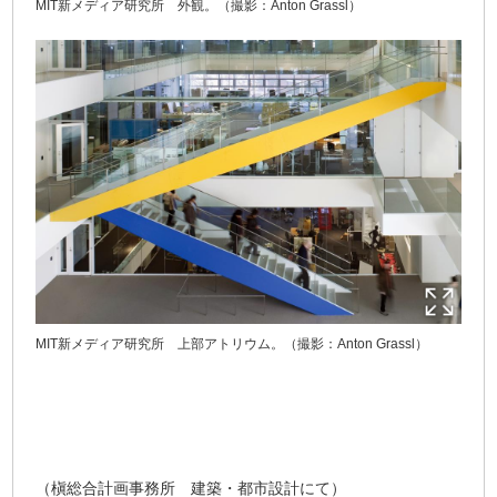
MIT新メディア研究所 外観。（撮影：Anton Grassl）
MIT新メディア研究所 上部アトリウム。（撮影：Anton Grassl）
（槇総合計画事務所 建築・都市設計にて）