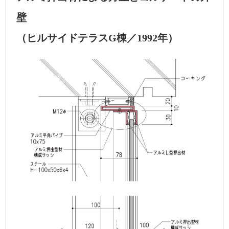
壁
（ヒルサイドテラスG棟／1992年）