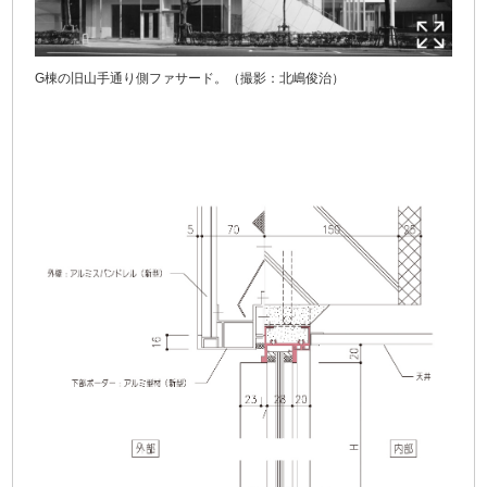
G棟の旧山手通り側ファサード。（撮影：北嶋俊治）